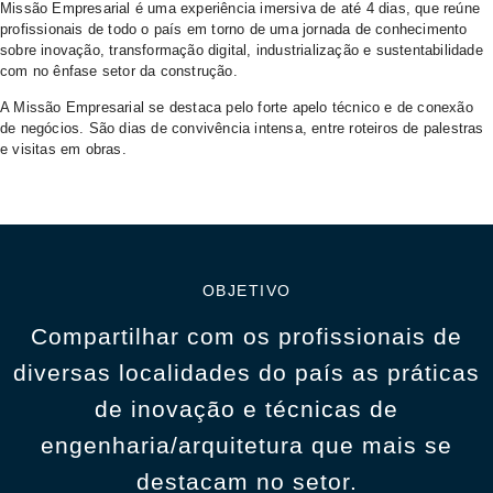
Missão Empresarial
é uma experiência imersiva de até 4 dias, que reúne
profissionais de todo o país em torno de uma jornada de conhecimento
sobre inovação, transformação digital, industrialização e sustentabilidade
com no ênfase setor da construção.
A Missão Empresarial se destaca pelo forte apelo técnico e de conexão
de negócios. São dias de convivência intensa, entre roteiros de palestras
e visitas em obras.
OBJETIVO
Compartilhar com os profissionais de
diversas localidades do país as práticas
de inovação e técnicas de
engenharia/arquitetura que mais se
destacam no setor.