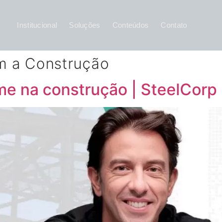
Institucional
Soluções
Conteúdos
Contato
m a Construção
me na construção | SteelCorp