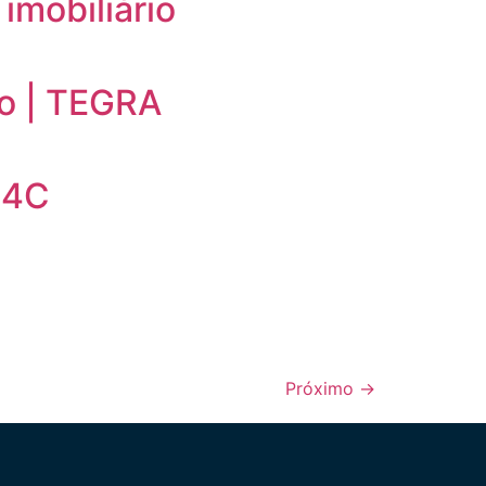
mobiliário
o | TEGRA
AI4C
Próximo
→